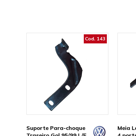
Cod. 143
Suporte Para-choque
Meia L
Traseiro Gol 95/99 L/E
4 port