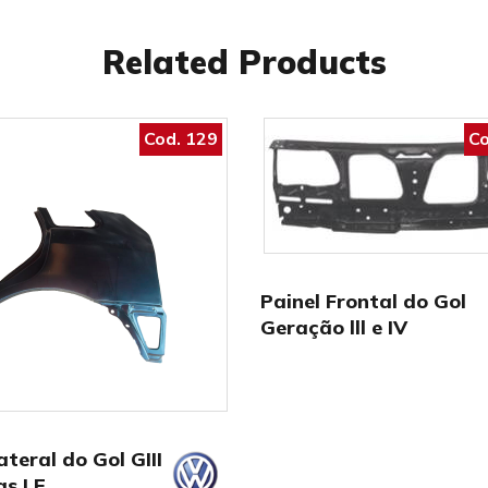
Related Products
Cod. 129
Co
Painel Frontal do Gol
Geração lll e IV
ateral do Gol GIII
as LE