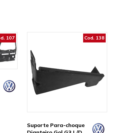
d. 107
Cod. 138
Suporte Para-choque
Dianteiro Gol G3 L/D