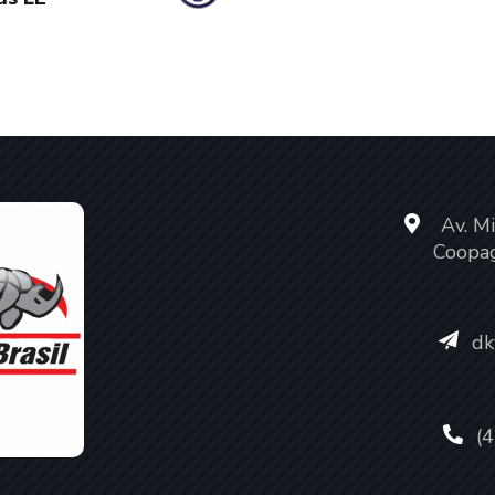
Av. Mi
Coopag
dk
(